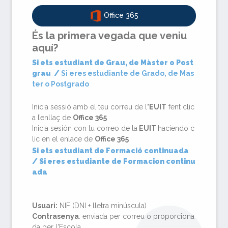
Office 365
És la primera vegada que veniu
aquí?
Si ets estudiant de Grau, de Màster o Post
grau
/
Si eres estudiante de Grado, de Mas
ter o Postgrado
Inicia sessió amb el teu correu de l
’EUIT
fent clic
a l’enllaç de
Office 365
Inicia sesión con tu correo de la
EUIT
haciendo c
lic en el enlace de
Office 365
Si ets estudiant de Formació continuada
/ Si eres estudiante de Formacion continu
ada
Usuari:
NIF (DNI + lletra minúscula)
Contrasenya
: enviada per correu o proporciona
da per l'Escola.