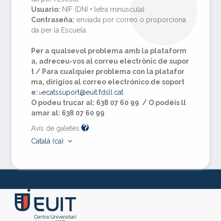
Usuario:
NIF (DNI + letra minúscula)
Contraseña:
enviada por correo o proporciona
da per la Escuela.
Per a qualsevol problema amb la plataform
a, adreceu-vos al correu electrònic de supor
t /
Para cualquier problema con la platafor
ma, dirigíos al correo electrónico de soport
e:
ecatssuport@euit.fdsll.cat
b
O podeu trucar al: 638 07 60 99 / O podéis ll
amar al: 638 07 60 99
Avís de galetes
Català ‎(ca)‎