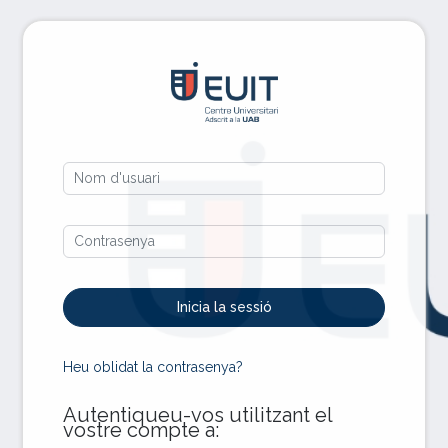
Ves al contingut principal
Inicia la sessi
Nom d'usuari
Contrasenya
Inicia la sessió
Heu oblidat la contrasenya?
Autentiqueu-vos utilitzant el
vostre compte a: