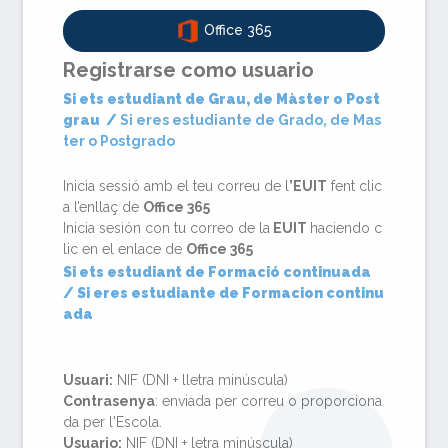
Office 365
Registrarse como usuario
Si ets estudiant de Grau, de Màster o Post
grau
/
Si eres estudiante de Grado, de Mas
ter o Postgrado
Inicia sessió amb el teu correu de l
’EUIT
fent clic
a l’enllaç de
Office 365
Inicia sesión con tu correo de la
EUIT
haciendo c
lic en el enlace de
Office 365
Si ets estudiant de Formació continuada
/ Si eres estudiante de Formacion continu
ada
Usuari:
NIF (DNI + lletra minúscula)
Contrasenya
: enviada per correu o proporciona
da per l'Escola.
Usuario:
NIF (DNI + letra minúscula)