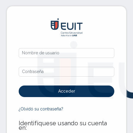
Salta al contenido principal
Entrar a Portal
Nombre de usuario
Contraseña
Acceder
¿Olvidó su contraseña?
Identifíquese usando su cuenta
en: